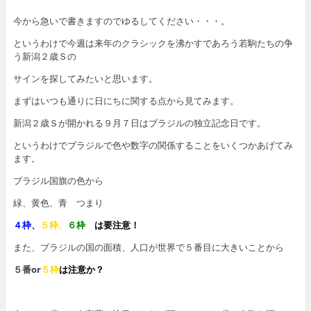
今から急いで書きますのでゆるしてください・・・。
というわけで今週は来年のクラシックを沸かすであろう若駒たちの争
う新潟２歳Ｓの
サインを探してみたいと思います。
まずはいつも通りに日にちに関する点から見てみます。
新潟２歳Ｓが開かれる９月７日はブラジルの独立記念日です。
というわけでブラジルで色や数字の関係することをいくつかあげてみ
ます。
ブラジル国旗の色から
緑、黄色、青 つまり
４枠、
５枠、
６枠
は要注意！
また、ブラジルの国の面積、人口が世界で５番目に大きいことから
５番or
５枠
は注意か？