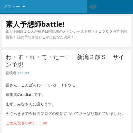
メニュー
素人予想師battle!
素人予想師１１人が毎週日曜競馬のメインレースを持ち金１０００円で予想
勝負！ 誰の予想を信じるかはあなた次第！！
わ・す・れ・て・たー！ 新潟２歳Ｓ サイ
ン予想
投稿者:
radiant
皆さん、こんばんわ( ^.^)( -.-)( _ _) ドウモ
編集者のradiantです。
まず、みなさんに謝ります。
今さっきまで今日のブログの更新についてさっぱり忘れていました。
ごめんなさいm( __ __ )m