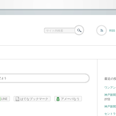
RSS
てよう
最近の
ワンアン
神戸新聞
LINE
はてなブックマーク
アメーバなう
27日
神戸新聞
セントラ