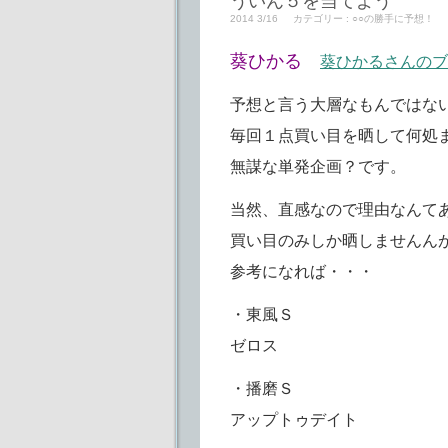
ういん５を当てよう
2014 3/16
カテゴリー :
○○の勝手に予想！
葵ひかる
葵ひかるさんのブ
予想と言う大層なもんではな
毎回１点買い目を晒して何処
無謀な単発企画？です。
当然、直感なので理由なんて
買い目のみしか晒しませんん
参考になれば・・・
・東風Ｓ
ゼロス
・播磨Ｓ
アップトゥデイト