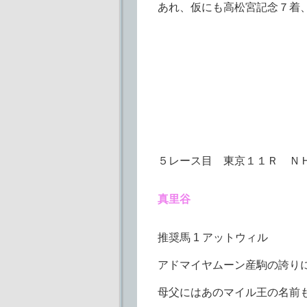
あれ、仮にも高松宮記念７着
５レース目 東京１１Ｒ Ｎ
真里谷
推奨馬 1 アットウィル
アドマイヤムーン産駒の誇り
母父にはあのマイル王の名前