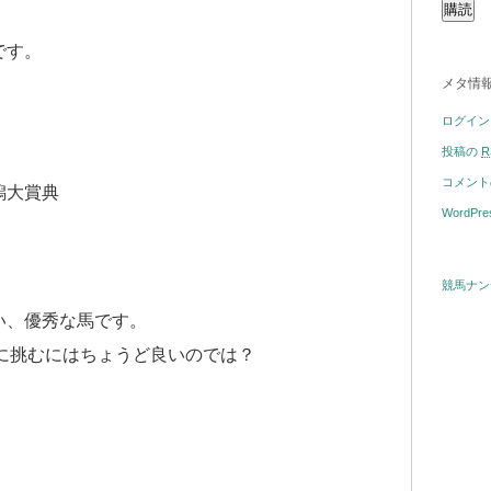
です。
メタ情
ログイン
投稿の
R
コメン
潟大賞典
WordPre
競馬ナン
い、優秀な馬です。
馬に挑むにはちょうど良いのでは？