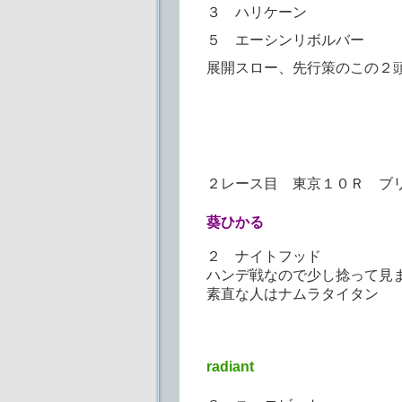
３ ハリケーン
５ エーシンリボルバー
展開スロー、先行策のこの２
２レース目 東京１０Ｒ ブ
葵ひかる
２ ナイトフッド
ハンデ戦なので少し捻って見
素直な人はナムラタイタン
radiant