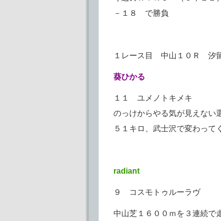
－１８ で勝負
１レース目 中山１０Ｒ 汐
葵ひかる
１１ ユメノトキメキ
のっけからやる気が見えない
５１キロ、武士沢で変わって
radiant
９ コスモトゥルーラヴ
中山芝１６００ｍを３連続で