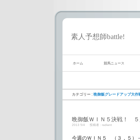
素人予想師battle!
ホーム
競馬ニュース
カテゴリー :
晩御飯グレードアップ大作
晩御飯ＷＩＮ５決戦！ ５
2013 5/4
投稿者 :
radiant
今週のＷＩＮ５ （３，５）