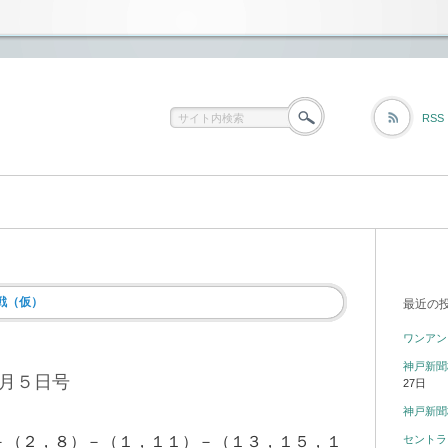
RSS
戦（仮）
最近の
ワンアン
神戸新聞
月５日号
27日
神戸新聞
－（２，８）－（１，１１）－（１３，１５，１
セントラ