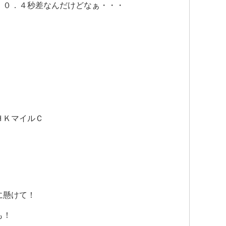
、０．４秒差なんだけどなぁ・・・
ＨＫマイルＣ
に懸けて！
も！