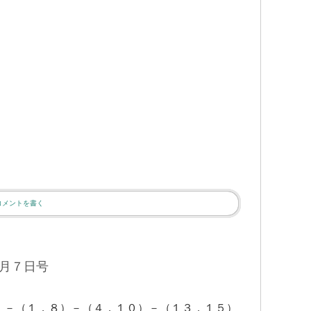
・
コメントを書く
月７日号
）－（１，８）－（４，１０）－（１３，１５）