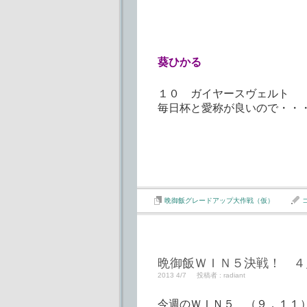
葵ひかる
１０ ガイヤースヴェルト
毎日杯と愛称が良いので・・
晩御飯グレードアップ大作戦（仮）
晩御飯ＷＩＮ５決戦！ ４
2013 4/7
投稿者 :
radiant
今週のＷＩＮ５ （９，１１