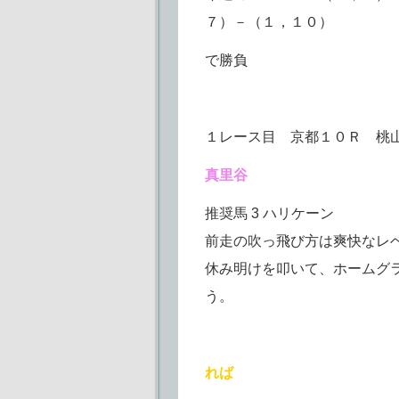
７）－（１，１０）
で勝負
１レース目 京都１０Ｒ 桃
真里谷
推奨馬 3 ハリケーン
前走の吹っ飛び方は爽快なレ
休み明けを叩いて、ホームグ
う。
れば