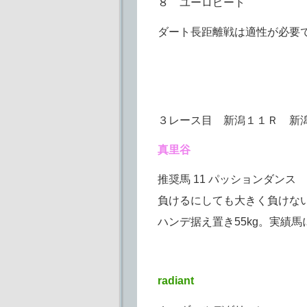
８ ユーロビート
ダート長距離戦は適性が必要
３レース目 新潟１１Ｒ 新
真里谷
推奨馬 11 パッションダンス
負けるにしても大きく負けな
ハンデ据え置き55kg。実績
radiant