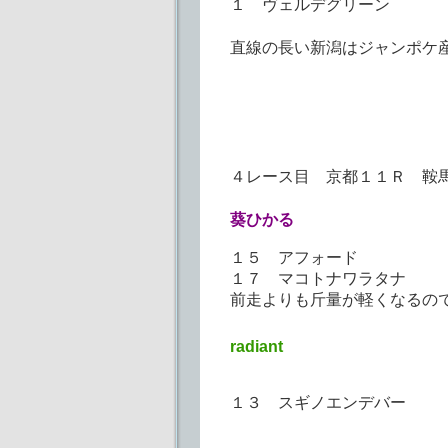
１ ヴェルデグリーン
直線の長い新潟はジャンポケ
４レース目 京都１１Ｒ 鞍
葵ひかる
１５ アフォード
１７ マコトナワラタナ
前走よりも斤量が軽くなるの
radiant
１３ スギノエンデバー